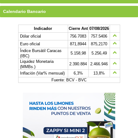
Calendario Bancario
Indicador
Cierre Ant
07/08/2026
Dólar oficial
756.7083
757.5406
Euro oficial
871,8944
875,2170
Índice Bursátil Caracas
5.158,98
5.256,49
(IBC)
Liquidez Monetaria
2.390.884
2.466.946
(MMBs.)
Inflación (Var% mensual)
6,3%
13,8%
Fuente: BCV - BVC