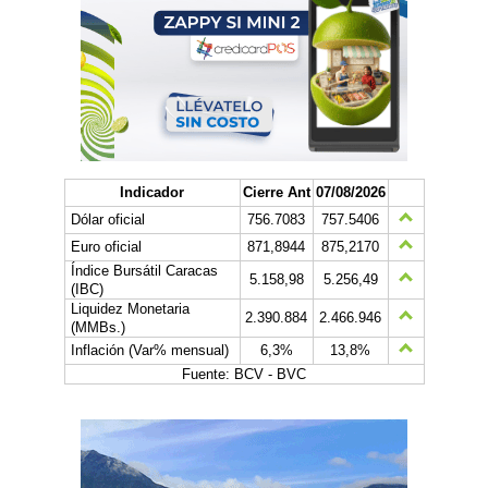
Indicador
Cierre Ant
07/08/2026
Dólar oficial
756.7083
757.5406
Euro oficial
871,8944
875,2170
Índice Bursátil Caracas
5.158,98
5.256,49
(IBC)
Liquidez Monetaria
2.390.884
2.466.946
(MMBs.)
Inflación (Var% mensual)
6,3%
13,8%
Fuente: BCV - BVC