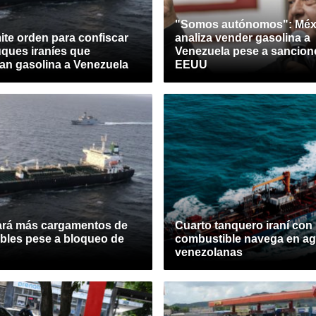
"Somos autónomos": Méx
te orden para confiscar
analiza vender gasolina a
uques iraníes que
Venezuela pese a sancion
tan gasolina a Venezuela
EEUU
iará más cargamentos de
Cuarto tanquero iraní con
bles pese a bloqueo de
combustible navega en a
venezolanas