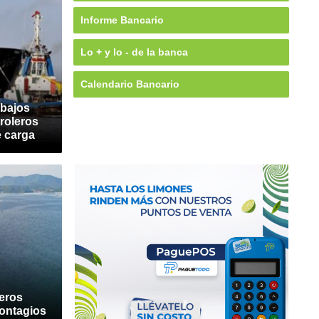
Informe Bancario
Lo + y lo - de la banca
Calendario Bancario
 bajos
troleros
 carga
eros
contagios