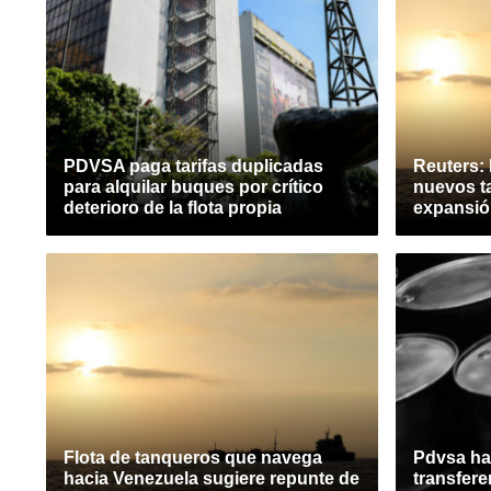
PDVSA paga tarifas duplicadas
Reuters:
para alquilar buques por crítico
nuevos t
deterioro de la flota propia
expansió
Flota de tanqueros que navega
Pdvsa ha
hacia Venezuela sugiere repunte de
transfere