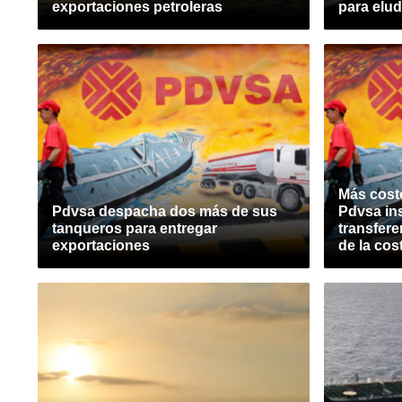
exportaciones petroleras
para elu
Más cost
Pdvsa despacha dos más de sus
Pdvsa ins
tanqueros para entregar
transfere
exportaciones
de la cos