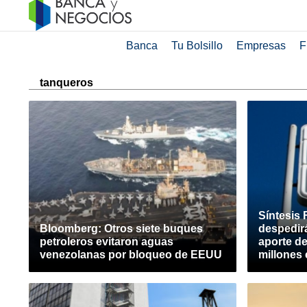
Banca
Tu Bolsillo
Empresas
F
tanqueros
Síntesis 
Bloomberg: Otros siete buques
despedir
petroleros evitaron aguas
aporte d
venezolanas por bloqueo de EEUU
millones