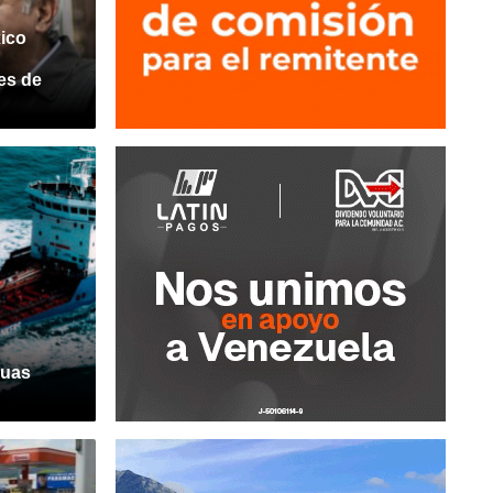
ico
es de
guas