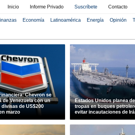
Inicio
Informe Privado
Suscríbete
Contacto
inanzas
Economía
Latinoamérica
Energía
Opinión
T
Financiera: Chevron se
á de Venezuela con un
Estados Unidos planea de
e divisas de US$200
tropas en buques petroler
 en marzo
evitar incautaciones de Ir