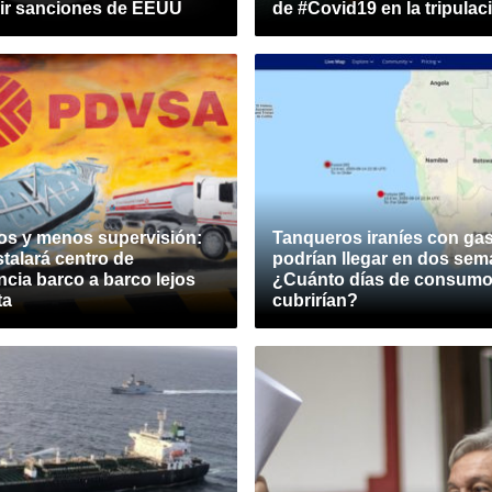
dir sanciones de EEUU
de #Covid19 en la tripulac
os y menos supervisión:
Tanqueros iraníes con gas
talará centro de
podrían llegar en dos sem
ncia barco a barco lejos
¿Cuánto días de consum
ta
cubrirían?