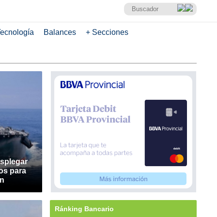
ecnología
Balances
+ Secciones
splegar
os para
án
Ránking Bancario