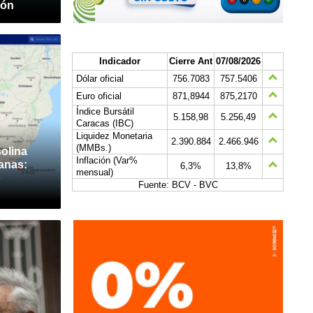
ión
Indicador
Cierre Ant
07/08/2026
Dólar oficial
756.7083
757.5406
Euro oficial
871,8944
875,2170
Índice Bursátil
5.158,98
5.256,49
Caracas (IBC)
Liquidez Monetaria
2.390.884
2.466.946
(MMBs.)
olina
Inflación (Var%
anas:
6,3%
13,8%
mensual)
o
Fuente: BCV - BVC