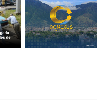
egada
les de