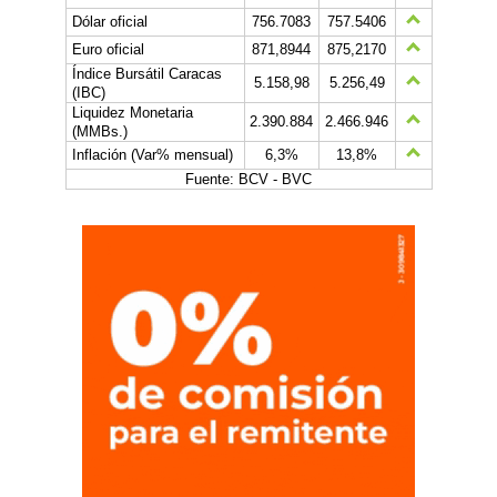
Dólar oficial
756.7083
757.5406
Euro oficial
871,8944
875,2170
Índice Bursátil Caracas
5.158,98
5.256,49
(IBC)
Liquidez Monetaria
2.390.884
2.466.946
(MMBs.)
Inflación (Var% mensual)
6,3%
13,8%
Fuente: BCV - BVC