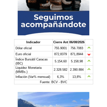
Indicador
Cierre Ant
06/08/2026
Dólar oficial
755.9001
756.7083
Euro oficial
872,8379
871,8944
Índice Bursátil Caracas
5.154,60
5.158,98
(IBC)
Liquidez Monetaria
2.328.582
2.390.884
(MMBs.)
Inflación (Var% mensual)
6,3%
13,8%
Fuente: BCV - BVC