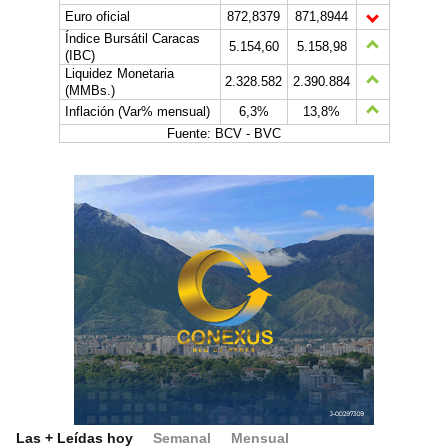
Euro oficial
872,8379
871,8944
Índice Bursátil Caracas
5.154,60
5.158,98
(IBC)
Liquidez Monetaria
2.328.582
2.390.884
(MMBs.)
Inflación (Var% mensual)
6,3%
13,8%
Fuente: BCV - BVC
Las + Leídas hoy
Semanal
Mensual