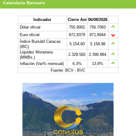
Calendario Bancario
Indicador
Cierre Ant
06/08/2026
Dólar oficial
755.9001
756.7083
Euro oficial
872,8379
871,8944
Índice Bursátil Caracas
5.154,60
5.158,98
(IBC)
Liquidez Monetaria
2.328.582
2.390.884
(MMBs.)
Inflación (Var% mensual)
6,3%
13,8%
Fuente: BCV - BVC