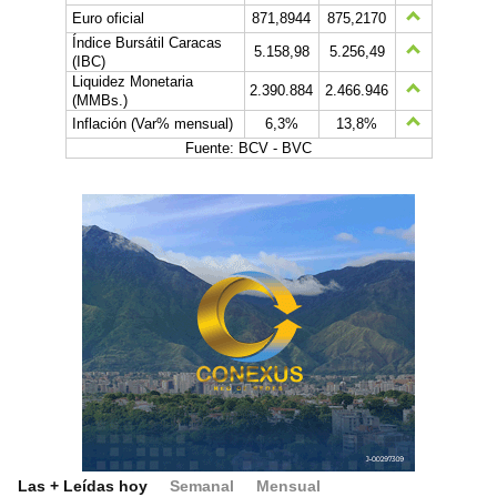
Euro oficial
871,8944
875,2170
Índice Bursátil Caracas
5.158,98
5.256,49
(IBC)
Liquidez Monetaria
2.390.884
2.466.946
(MMBs.)
Inflación (Var% mensual)
6,3%
13,8%
Fuente: BCV - BVC
Las + Leídas hoy
Semanal
Mensual