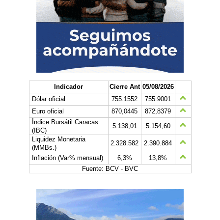
Indicador
Cierre Ant
05/08/2026
Dólar oficial
755.1552
755.9001
Euro oficial
870,0445
872,8379
Índice Bursátil Caracas
5.138,01
5.154,60
(IBC)
Liquidez Monetaria
2.328.582
2.390.884
(MMBs.)
Inflación (Var% mensual)
6,3%
13,8%
Fuente: BCV - BVC