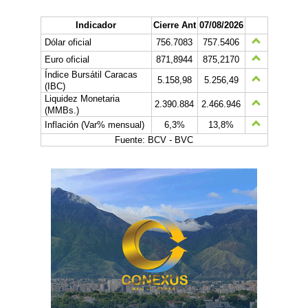
Indicador
Cierre Ant
07/08/2026
Dólar oficial
756.7083
757.5406
Euro oficial
871,8944
875,2170
Índice Bursátil Caracas
5.158,98
5.256,49
(IBC)
Liquidez Monetaria
2.390.884
2.466.946
(MMBs.)
Inflación (Var% mensual)
6,3%
13,8%
Fuente: BCV - BVC