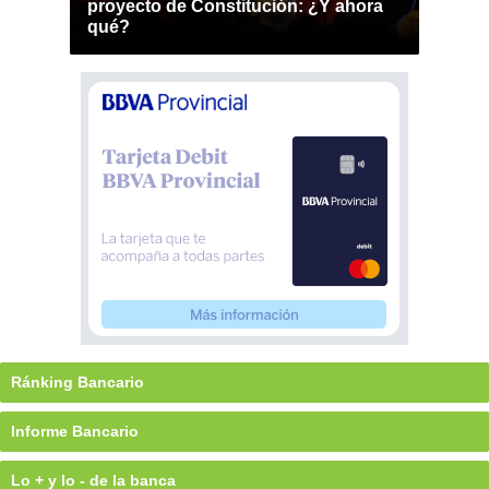
proyecto de Constitución: ¿Y ahora
qué?
Ránking Bancario
Informe Bancario
Lo + y lo - de la banca