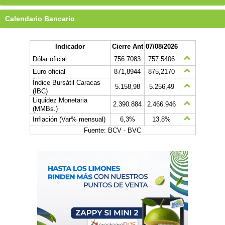
Calendario Bancario
Indicador
Cierre Ant
07/08/2026
Dólar oficial
756.7083
757.5406
Euro oficial
871,8944
875,2170
Índice Bursátil Caracas
5.158,98
5.256,49
(IBC)
Liquidez Monetaria
2.390.884
2.466.946
(MMBs.)
Inflación (Var% mensual)
6,3%
13,8%
Fuente: BCV - BVC