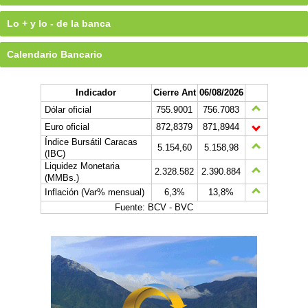
Lo + y lo - de la banca
Calendario Bancario
Indicador
Cierre Ant
06/08/2026
Dólar oficial
755.9001
756.7083
Euro oficial
872,8379
871,8944
Índice Bursátil Caracas
5.154,60
5.158,98
(IBC)
Liquidez Monetaria
2.328.582
2.390.884
(MMBs.)
Inflación (Var% mensual)
6,3%
13,8%
Fuente: BCV - BVC