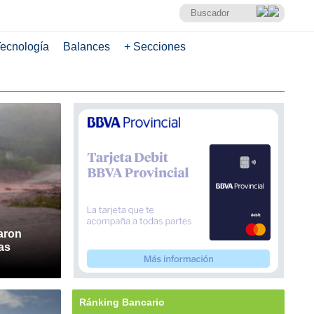
ecnología
Balances
+ Secciones
aron
as
Ránking Bancario