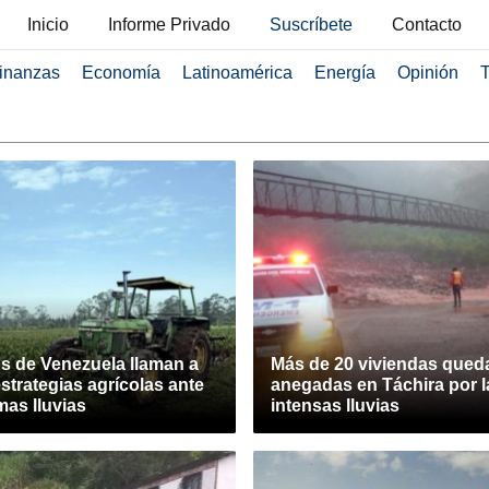
Inicio
Informe Privado
Suscríbete
Contacto
inanzas
Economía
Latinoamérica
Energía
Opinión
T
os de Venezuela llaman a
Más de 20 viviendas qued
strategias agrícolas ante
anegadas en Táchira por l
mas lluvias
intensas lluvias