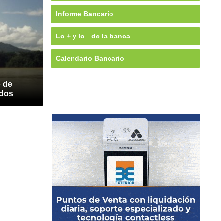
Informe Bancario
Lo + y lo - de la banca
Calendario Bancario
o de
ados