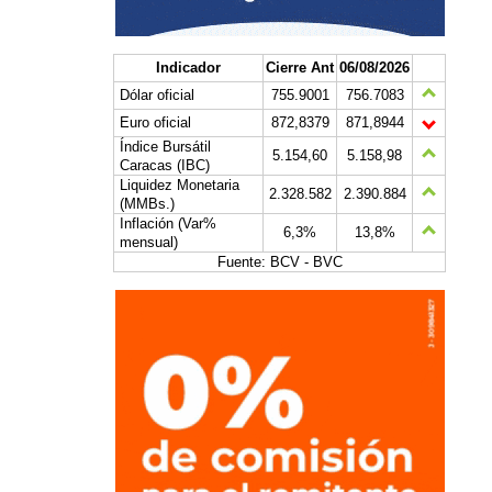
Indicador
Cierre Ant
06/08/2026
Dólar oficial
755.9001
756.7083
Euro oficial
872,8379
871,8944
Índice Bursátil
5.154,60
5.158,98
Caracas (IBC)
Liquidez Monetaria
2.328.582
2.390.884
(MMBs.)
Inflación (Var%
6,3%
13,8%
mensual)
Fuente: BCV - BVC