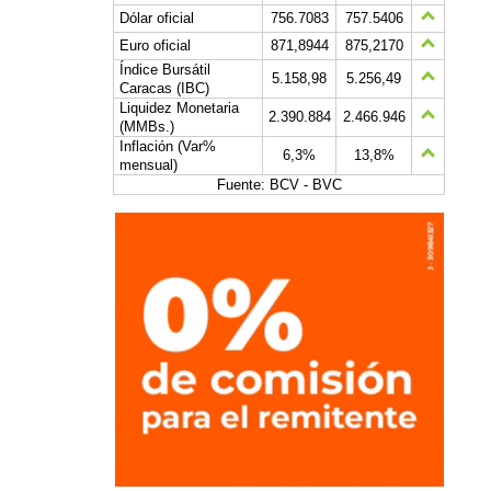
Dólar oficial
756.7083
757.5406
Euro oficial
871,8944
875,2170
Índice Bursátil
5.158,98
5.256,49
Caracas (IBC)
Liquidez Monetaria
2.390.884
2.466.946
(MMBs.)
Inflación (Var%
6,3%
13,8%
mensual)
Fuente: BCV - BVC