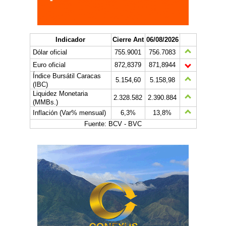
Indicador
Cierre Ant
06/08/2026
Dólar oficial
755.9001
756.7083
Euro oficial
872,8379
871,8944
Índice Bursátil Caracas
5.154,60
5.158,98
(IBC)
Liquidez Monetaria
2.328.582
2.390.884
(MMBs.)
Inflación (Var% mensual)
6,3%
13,8%
Fuente: BCV - BVC