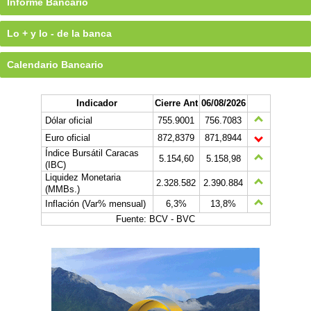
Informe Bancario
Lo + y lo - de la banca
Calendario Bancario
Indicador
Cierre Ant
06/08/2026
Dólar oficial
755.9001
756.7083
Euro oficial
872,8379
871,8944
Índice Bursátil Caracas
5.154,60
5.158,98
(IBC)
Liquidez Monetaria
2.328.582
2.390.884
(MMBs.)
Inflación (Var% mensual)
6,3%
13,8%
Fuente: BCV - BVC