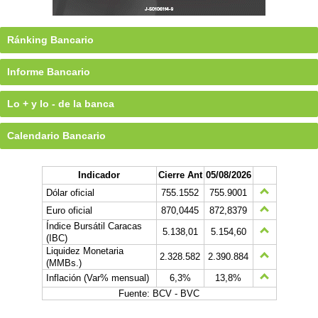
Ránking Bancario
Informe Bancario
Lo + y lo - de la banca
Calendario Bancario
Indicador
Cierre Ant
05/08/2026
Dólar oficial
755.1552
755.9001
Euro oficial
870,0445
872,8379
Índice Bursátil Caracas
5.138,01
5.154,60
(IBC)
Liquidez Monetaria
2.328.582
2.390.884
(MMBs.)
Inflación (Var% mensual)
6,3%
13,8%
Fuente: BCV - BVC