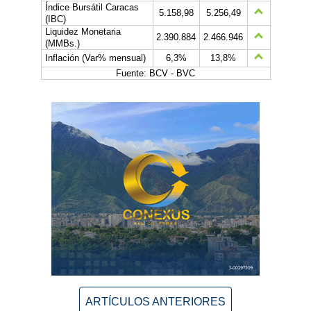
Índice Bursátil Caracas
5.158,98
5.256,49
(IBC)
Liquidez Monetaria
2.390.884
2.466.946
(MMBs.)
Inflación (Var% mensual)
6,3%
13,8%
Fuente: BCV - BVC
ARTÍCULOS ANTERIORES