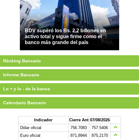
BDV superó los Bs. 2,2 billones en
activo total y sigue firme como el
banco más grande del país
Ránking Bancario
Informe Bancario
Lo + y lo - de la banca
Calendario Bancario
Indicador
Cierre Ant
07/08/2026
Dólar oficial
756.7083
757.5406
Euro oficial
871,8944
875,2170