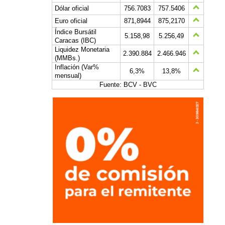
Dólar oficial
756.7083
757.5406
Euro oficial
871,8944
875,2170
Índice Bursátil
5.158,98
5.256,49
Caracas (IBC)
Liquidez Monetaria
2.390.884
2.466.946
(MMBs.)
Inflación (Var%
6,3%
13,8%
mensual)
Fuente: BCV - BVC