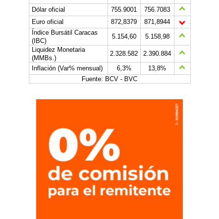
Dólar oficial
755.9001
756.7083
Euro oficial
872,8379
871,8944
Índice Bursátil Caracas
5.154,60
5.158,98
(IBC)
Liquidez Monetaria
2.328.582
2.390.884
(MMBs.)
Inflación (Var% mensual)
6,3%
13,8%
Fuente: BCV - BVC