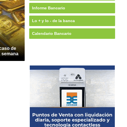
Informe Bancario
Lo + y lo - de la banca
Calendario Bancario
 caso de
a semana