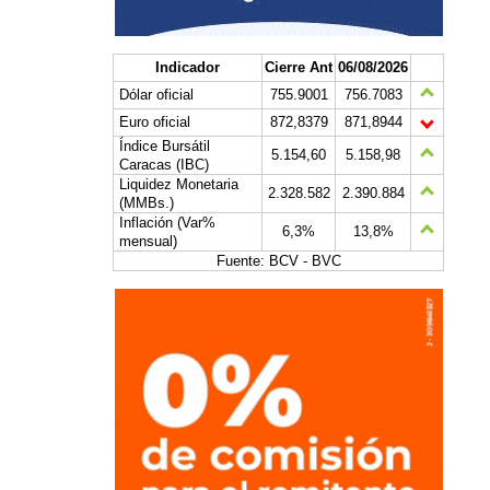
Indicador
Cierre Ant
06/08/2026
Dólar oficial
755.9001
756.7083
Euro oficial
872,8379
871,8944
Índice Bursátil
5.154,60
5.158,98
Caracas (IBC)
Liquidez Monetaria
2.328.582
2.390.884
(MMBs.)
Inflación (Var%
6,3%
13,8%
mensual)
Fuente: BCV - BVC