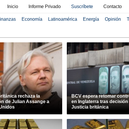
Inicio
Informe Privado
Suscríbete
Contacto
inanzas
Economía
Latinoamérica
Energía
Opinión
T
británica rechaza la
BCV espera retomar contro
ón de Julian Assange a
en Inglaterra tras decisión
Unidos
Justicia británica