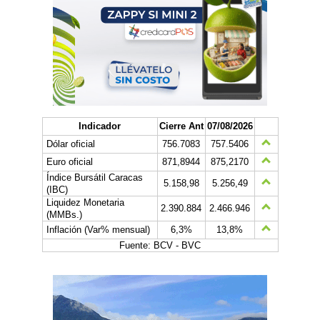
Indicador
Cierre Ant
07/08/2026
Dólar oficial
756.7083
757.5406
Euro oficial
871,8944
875,2170
Índice Bursátil Caracas
5.158,98
5.256,49
(IBC)
Liquidez Monetaria
2.390.884
2.466.946
(MMBs.)
Inflación (Var% mensual)
6,3%
13,8%
Fuente: BCV - BVC