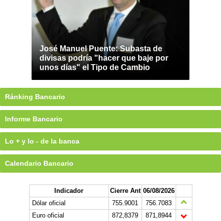
José Manuel Puente: Subasta de
divisas podría "hacer que baje por
unos días" el Tipo de Cambio
Ránking Bancario
Informe Bancario
Lo + y lo - de la banca
Calendario Bancario
Indicador
Cierre Ant
06/08/2026
Dólar oficial
755.9001
756.7083
Euro oficial
872,8379
871,8944