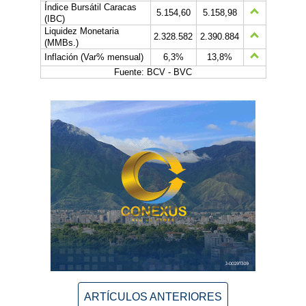
Índice Bursátil Caracas
5.154,60
5.158,98
(IBC)
Liquidez Monetaria
2.328.582
2.390.884
(MMBs.)
Inflación (Var% mensual)
6,3%
13,8%
Fuente: BCV - BVC
ARTÍCULOS ANTERIORES