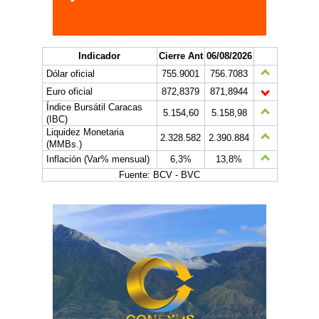
Indicador
Cierre Ant
06/08/2026
Dólar oficial
755.9001
756.7083
Euro oficial
872,8379
871,8944
Índice Bursátil Caracas
5.154,60
5.158,98
(IBC)
Liquidez Monetaria
2.328.582
2.390.884
(MMBs.)
Inflación (Var% mensual)
6,3%
13,8%
Fuente: BCV - BVC