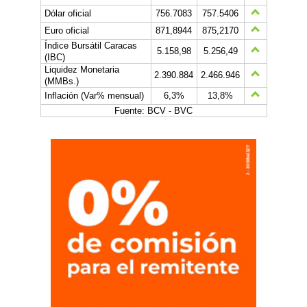
Dólar oficial
756.7083
757.5406
Euro oficial
871,8944
875,2170
Índice Bursátil Caracas
5.158,98
5.256,49
(IBC)
Liquidez Monetaria
2.390.884
2.466.946
(MMBs.)
Inflación (Var% mensual)
6,3%
13,8%
Fuente: BCV - BVC