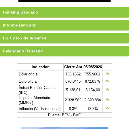
Ránking Bancario
Informe Bancario
Lo + y lo - de la banca
Calendario Bancario
Indicador
Cierre Ant
05/08/2026
Dólar oficial
755.1552
755.9001
Euro oficial
870,0445
872,8379
Índice Bursátil Caracas
5.138,01
5.154,60
(IBC)
Liquidez Monetaria
2.328.582
2.390.884
(MMBs.)
Inflación (Var% mensual)
6,3%
13,8%
Fuente: BCV - BVC