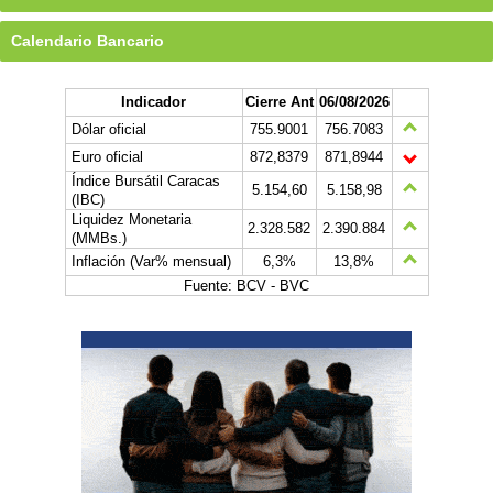
Calendario Bancario
Indicador
Cierre Ant
06/08/2026
Dólar oficial
755.9001
756.7083
Euro oficial
872,8379
871,8944
Índice Bursátil Caracas
5.154,60
5.158,98
(IBC)
Liquidez Monetaria
2.328.582
2.390.884
(MMBs.)
Inflación (Var% mensual)
6,3%
13,8%
Fuente: BCV - BVC