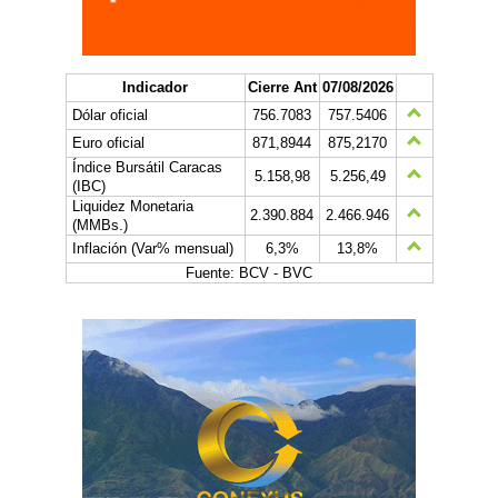
Indicador
Cierre Ant
07/08/2026
Dólar oficial
756.7083
757.5406
Euro oficial
871,8944
875,2170
Índice Bursátil Caracas
5.158,98
5.256,49
(IBC)
Liquidez Monetaria
2.390.884
2.466.946
(MMBs.)
Inflación (Var% mensual)
6,3%
13,8%
Fuente: BCV - BVC