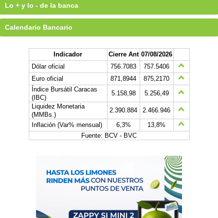
Lo + y lo - de la banca
Calendario Bancario
Indicador
Cierre Ant
07/08/2026
Dólar oficial
756.7083
757.5406
Euro oficial
871,8944
875,2170
Índice Bursátil Caracas
5.158,98
5.256,49
(IBC)
Liquidez Monetaria
2.390.884
2.466.946
(MMBs.)
Inflación (Var% mensual)
6,3%
13,8%
Fuente: BCV - BVC