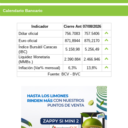
Calendario Bancario
Indicador
Cierre Ant
07/08/2026
Dólar oficial
756.7083
757.5406
Euro oficial
871,8944
875,2170
Índice Bursátil Caracas
5.158,98
5.256,49
(IBC)
Liquidez Monetaria
2.390.884
2.466.946
(MMBs.)
Inflación (Var% mensual)
6,3%
13,8%
Fuente: BCV - BVC