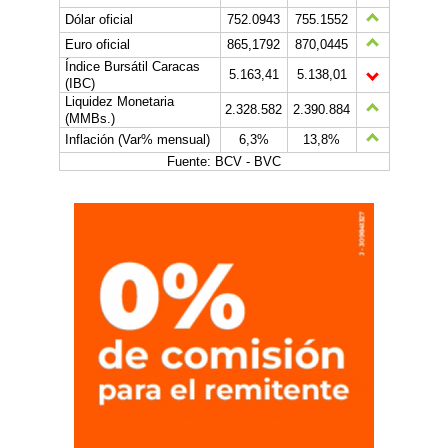
Dólar oficial
752.0943
755.1552
Euro oficial
865,1792
870,0445
Índice Bursátil Caracas
5.163,41
5.138,01
(IBC)
Liquidez Monetaria
2.328.582
2.390.884
(MMBs.)
Inflación (Var% mensual)
6,3%
13,8%
Fuente: BCV - BVC