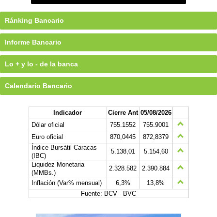
Ránking Bancario
Informe Bancario
Lo + y lo - de la banca
Calendario Bancario
Indicador
Cierre Ant
05/08/2026
Dólar oficial
755.1552
755.9001
Euro oficial
870,0445
872,8379
Índice Bursátil Caracas
5.138,01
5.154,60
(IBC)
Liquidez Monetaria
2.328.582
2.390.884
(MMBs.)
Inflación (Var% mensual)
6,3%
13,8%
Fuente: BCV - BVC