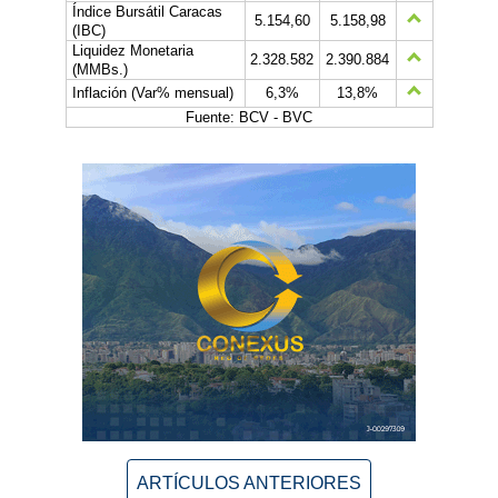
Índice Bursátil Caracas
5.154,60
5.158,98
(IBC)
Liquidez Monetaria
2.328.582
2.390.884
(MMBs.)
Inflación (Var% mensual)
6,3%
13,8%
Fuente: BCV - BVC
ARTÍCULOS ANTERIORES