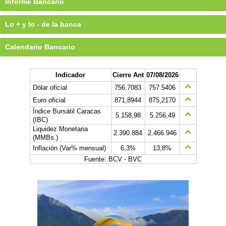
Informe Bancario
Lo + y lo - de la banca
Calendario Bancario
Indicador
Cierre Ant
07/08/2026
Dólar oficial
756.7083
757.5406
Euro oficial
871,8944
875,2170
Índice Bursátil Caracas
5.158,98
5.256,49
(IBC)
Liquidez Monetaria
2.390.884
2.466.946
(MMBs.)
Inflación (Var% mensual)
6,3%
13,8%
Fuente: BCV - BVC