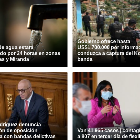
Gobierno ofrece hasta
de agua estará
US$1.700.000 por informa
do por 24 horas en zonas
conduzca a captura del Ko
as y Miranda
banda
dríguez denuncia
ión de oposición
Van 41.965 casos | contag
a con bandas delictivas
a 807 en tercer día de flexi