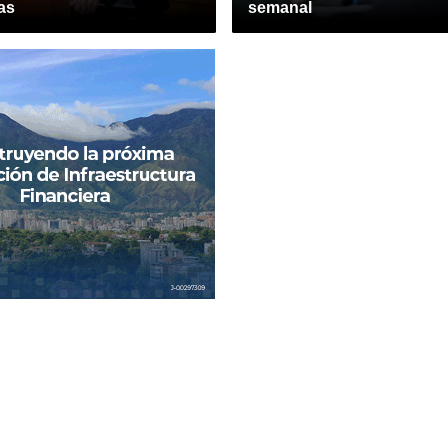
as
semanal