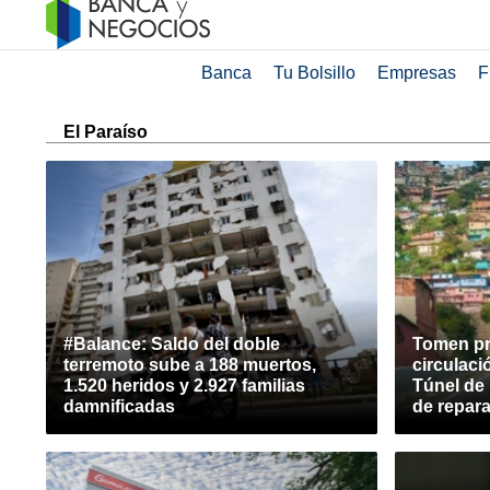
Banca
Tu Bolsillo
Empresas
F
El Paraíso
#Balance: Saldo del doble
Tomen pr
terremoto sube a 188 muertos,
circulació
1.520 heridos y 2.927 familias
Túnel de 
damnificadas
de repar