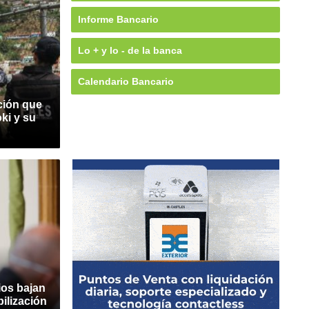
Informe Bancario
Lo + y lo - de la banca
Calendario Bancario
ción que
ki y su
ios bajan
bilización