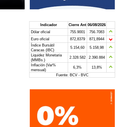
Indicador
Cierre Ant
06/08/2026
Dólar oficial
755.9001
756.7083
Euro oficial
872,8379
871,8944
Índice Bursátil
5.154,60
5.158,98
Caracas (IBC)
Liquidez Monetaria
2.328.582
2.390.884
(MMBs.)
Inflación (Var%
6,3%
13,8%
mensual)
Fuente: BCV - BVC