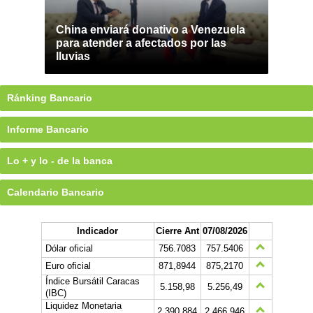
China enviará donativo a Venezuela
para atender a afectados por las
lluvias
Ránking Bancario
Informe Bancario
Lo + y lo - de la banca
Calendario Bancario
Indicador
Cierre Ant
07/08/2026
Dólar oficial
756.7083
757.5406
Euro oficial
871,8944
875,2170
Índice Bursátil Caracas
5.158,98
5.256,49
(IBC)
Liquidez Monetaria
2.390.884
2.466.946