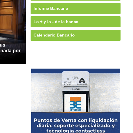
Informe Bancario
Lo + y lo - de la banca
Calendario Bancario
sus
inada por