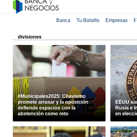
Banca
Tu Bolsillo
Empresas
F
divisiones
#Municipales2025: Chavismo
promete arrasar y la oposición
EEUU san
defiende espacios con la
Rusia e Ir
abstención como reto
en elecc