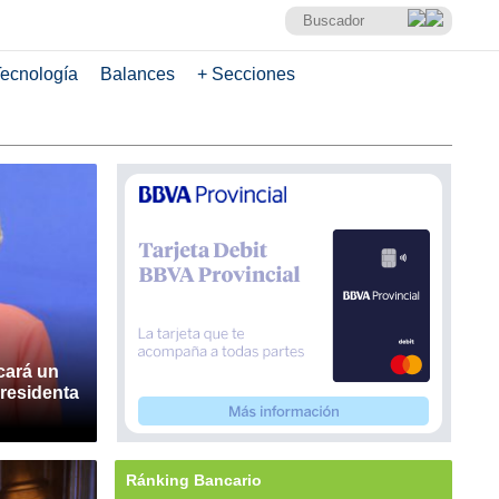
ecnología
Balances
+ Secciones
cará un
residenta
Ránking Bancario