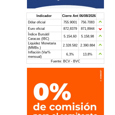
Indicador
Cierre Ant
06/08/2026
Dólar oficial
755.9001
756.7083
Euro oficial
872,8379
871,8944
Índice Bursátil
5.154,60
5.158,98
Caracas (IBC)
Liquidez Monetaria
2.328.582
2.390.884
(MMBs.)
Inflación (Var%
6,3%
13,8%
mensual)
Fuente: BCV - BVC