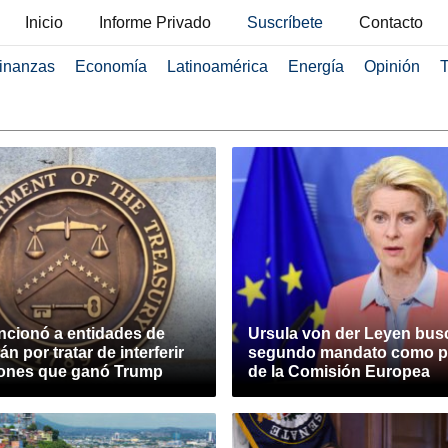
Inicio
Informe Privado
Suscríbete
Contacto
inanzas
Economía
Latinoamérica
Energía
Opinión
T
cionó a entidades de
Ursula von der Leyen bus
án por tratar de interferir
segundo mandato como p
iones que ganó Trump
de la Comisión Europea