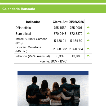
Calendario Bancario
Indicador
Cierre Ant
05/08/2026
Dólar oficial
755.1552
755.9001
Euro oficial
870,0445
872,8379
Índice Bursátil Caracas
5.138,01
5.154,60
(IBC)
Liquidez Monetaria
2.328.582
2.390.884
(MMBs.)
Inflación (Var% mensual)
6,3%
13,8%
Fuente: BCV - BVC