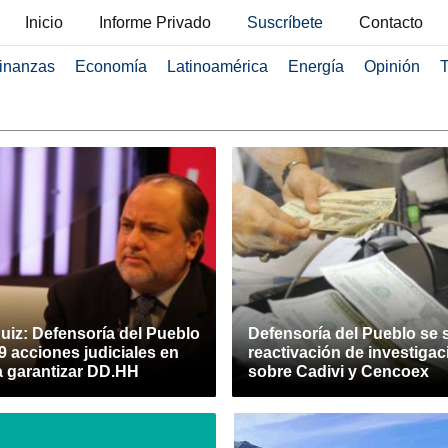
Inicio
Informe Privado
Suscríbete
Contacto
inanzas
Economía
Latinoamérica
Energía
Opinión
T
uiz: Defensoría del Pueblo
Defensoría del Pueblo se 
9 acciones judiciales en
reactivación de investiga
a garantizar DD.HH
sobre Cadivi y Cencoex