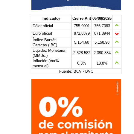
Indicador
Cierre Ant
06/08/2026
Dólar oficial
755.9001
756.7083
Euro oficial
872,8379
871,8944
Índice Bursátil
5.154,60
5.158,98
Caracas (IBC)
Liquidez Monetaria
2.328.582
2.390.884
(MMBs.)
Inflación (Var%
6,3%
13,8%
mensual)
Fuente: BCV - BVC