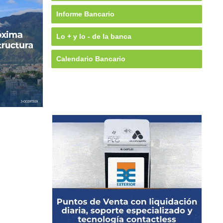
Informe Bancario
Lo + y lo - de la banca
Calendario Bancario