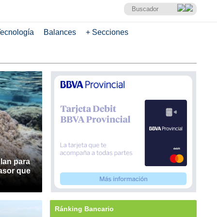
ecnología
Balances
+ Secciones
lan para
vasor que
Ránking Bancario