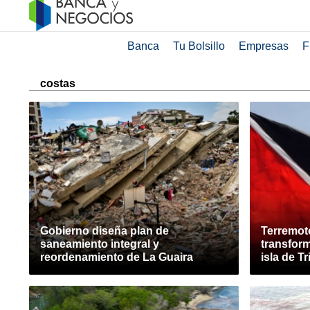
Banca
Tu Bolsillo
Empresas
F
costas
Gobierno diseña plan de
Terremot
saneamiento integral y
transform
reordenamiento de La Guaira
isla de T