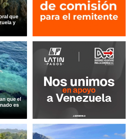
oral que
zuela y
an que el
onado es