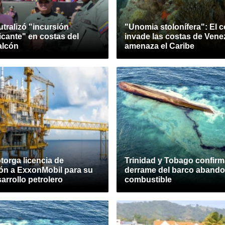
tralizó "incursión
"Unomia stolonífera": El c
icante" en costas del
invade las costas de Vene
alcón
amenaza el Caribe
torga licencia de
Trinidad y Tobago confirm
ón a ExxonMobil para su
derrame del barco aband
arrollo petrolero
combustible