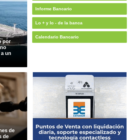
Informe Bancario
Lo + y lo - de la banca
Calendario Bancario
o por
ano
 a un
nes de
s de