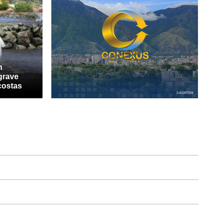
n
grave
costas