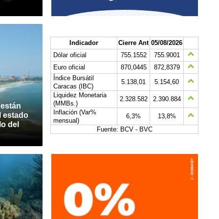
Indicador
Cierre Ant
05/08/2026
Dólar oficial
755.1552
755.9001
Euro oficial
870,0445
872,8379
Índice Bursátil
5.138,01
5.154,60
Caracas (IBC)
Liquidez Monetaria
2.328.582
2.390.884
(MMBs.)
 están
Inflación (Var%
l estado
6,3%
13,8%
mensual)
lo del
Fuente: BCV - BVC