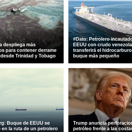
#Dato: Petrolero incautad
a despliega más
EEUU con crudo venezol
ios para contener derrame
transferirá el hidrocarburo
 desde Trinidad y Tobago
buque más pequeño
rg: Buque de EEUU se
Trump anuncia perforacio
 en la ruta de un petrolero
petróleo frente a las costa