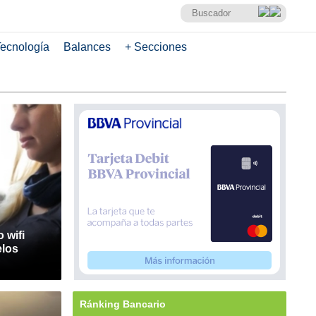
ecnología
Balances
+ Secciones
 wifi
elos
Ránking Bancario