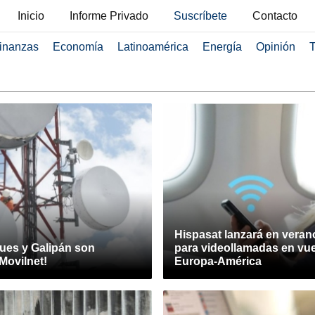
Inicio
Informe Privado
Suscríbete
Contacto
inanzas
Economía
Latinoamérica
Energía
Opinión
T
Hispasat lanzará en verano
ues y Galipán son
para videollamadas en vu
 Movilnet!
Europa-América