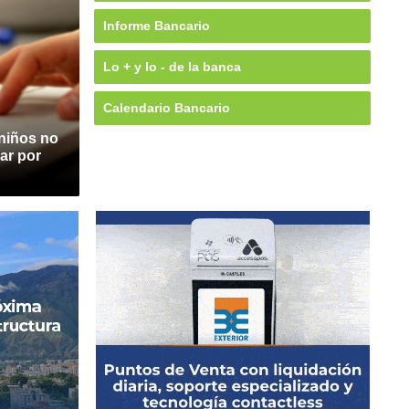
Informe Bancario
Lo + y lo - de la banca
Calendario Bancario
 niños no
ar por