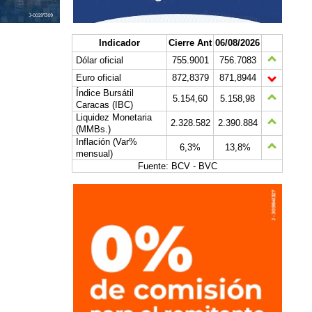
Indicador
Cierre Ant
06/08/2026
Dólar oficial
755.9001
756.7083
Euro oficial
872,8379
871,8944
Índice Bursátil
5.154,60
5.158,98
Caracas (IBC)
Liquidez Monetaria
2.328.582
2.390.884
(MMBs.)
Inflación (Var%
6,3%
13,8%
mensual)
Fuente: BCV - BVC