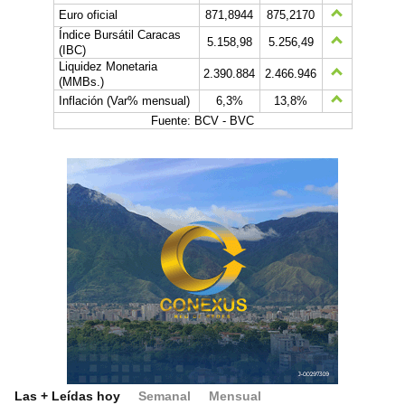
Euro oficial
871,8944
875,2170
Índice Bursátil Caracas
5.158,98
5.256,49
(IBC)
Liquidez Monetaria
2.390.884
2.466.946
(MMBs.)
Inflación (Var% mensual)
6,3%
13,8%
Fuente: BCV - BVC
Las + Leídas hoy
Semanal
Mensual