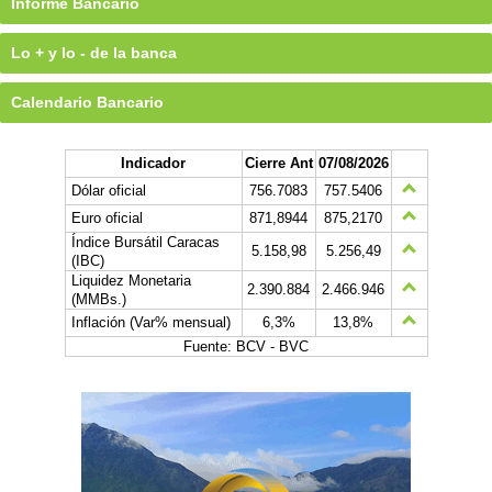
Informe Bancario
Lo + y lo - de la banca
Calendario Bancario
Indicador
Cierre Ant
07/08/2026
Dólar oficial
756.7083
757.5406
Euro oficial
871,8944
875,2170
Índice Bursátil Caracas
5.158,98
5.256,49
(IBC)
Liquidez Monetaria
2.390.884
2.466.946
(MMBs.)
Inflación (Var% mensual)
6,3%
13,8%
Fuente: BCV - BVC