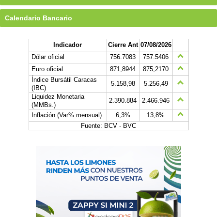
Calendario Bancario
Indicador
Cierre Ant
07/08/2026
Dólar oficial
756.7083
757.5406
Euro oficial
871,8944
875,2170
Índice Bursátil Caracas
5.158,98
5.256,49
(IBC)
Liquidez Monetaria
2.390.884
2.466.946
(MMBs.)
Inflación (Var% mensual)
6,3%
13,8%
Fuente: BCV - BVC