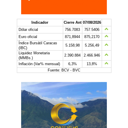
Indicador
Cierre Ant
07/08/2026
Dólar oficial
756.7083
757.5406
Euro oficial
871,8944
875,2170
Índice Bursátil Caracas
5.158,98
5.256,49
(IBC)
Liquidez Monetaria
2.390.884
2.466.946
(MMBs.)
Inflación (Var% mensual)
6,3%
13,8%
Fuente: BCV - BVC