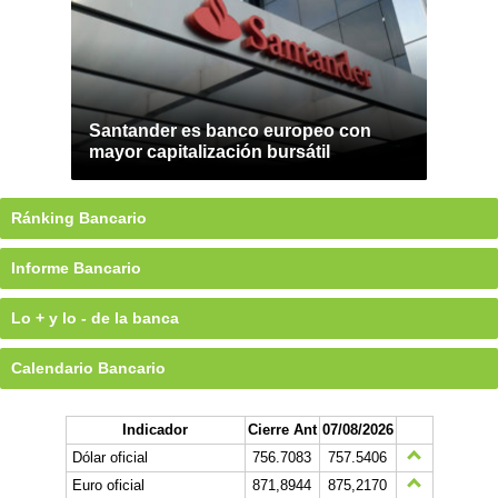
Santander es banco europeo con
mayor capitalización bursátil
Ránking Bancario
Informe Bancario
Lo + y lo - de la banca
Calendario Bancario
Indicador
Cierre Ant
07/08/2026
Dólar oficial
756.7083
757.5406
Euro oficial
871,8944
875,2170