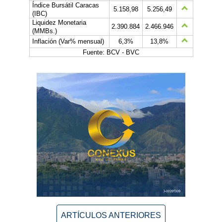
Índice Bursátil Caracas
5.158,98
5.256,49
(IBC)
Liquidez Monetaria
2.390.884
2.466.946
(MMBs.)
Inflación (Var% mensual)
6,3%
13,8%
Fuente: BCV - BVC
ARTÍCULOS ANTERIORES