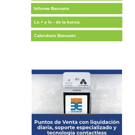
Informe Bancario
Lo + y lo - de la banca
Calendario Bancario