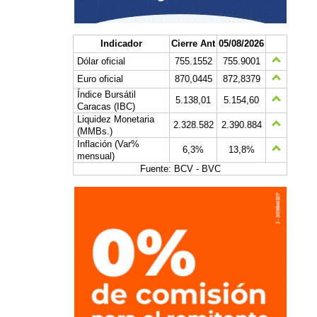
Indicador
Cierre Ant
05/08/2026
Dólar oficial
755.1552
755.9001
Euro oficial
870,0445
872,8379
Índice Bursátil
5.138,01
5.154,60
Caracas (IBC)
Liquidez Monetaria
2.328.582
2.390.884
(MMBs.)
Inflación (Var%
6,3%
13,8%
mensual)
Fuente: BCV - BVC