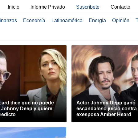
Inicio
Informe Privado
Suscríbete
Contacto
inanzas
Economía
Latinoamérica
Energía
Opinión
T
ard dice que no puede
Actor Johnny Depp ganó
a Johnny Deep y quiere
escandaloso juicio contra
redicto
exesposa Amber Heard