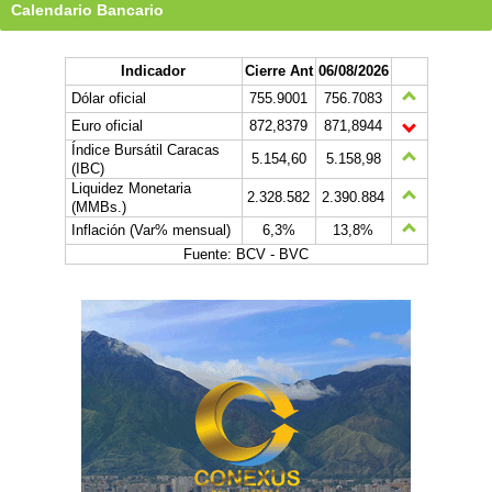
Calendario Bancario
Indicador
Cierre Ant
06/08/2026
Dólar oficial
755.9001
756.7083
Euro oficial
872,8379
871,8944
Índice Bursátil Caracas
5.154,60
5.158,98
(IBC)
Liquidez Monetaria
2.328.582
2.390.884
(MMBs.)
Inflación (Var% mensual)
6,3%
13,8%
Fuente: BCV - BVC