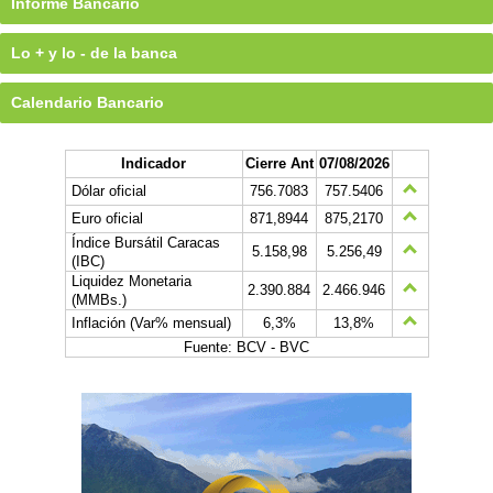
Informe Bancario
Lo + y lo - de la banca
Calendario Bancario
Indicador
Cierre Ant
07/08/2026
Dólar oficial
756.7083
757.5406
Euro oficial
871,8944
875,2170
Índice Bursátil Caracas
5.158,98
5.256,49
(IBC)
Liquidez Monetaria
2.390.884
2.466.946
(MMBs.)
Inflación (Var% mensual)
6,3%
13,8%
Fuente: BCV - BVC