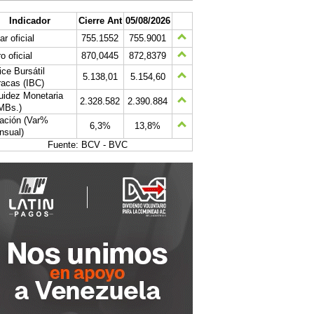
Indicador
Cierre Ant
05/08/2026
ar oficial
755.1552
755.9001
o oficial
870,0445
872,8379
ice Bursátil
5.138,01
5.154,60
acas (IBC)
uidez Monetaria
2.328.582
2.390.884
MBs.)
lación (Var%
6,3%
13,8%
nsual)
Fuente: BCV - BVC