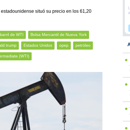
a estadounidense situó su precio en los 61,20
barril de WTI
Bolsa Mercantil de Nueva York
A
ald trump
Estados Unidos
opep
petróleo
ermediate (WTI)