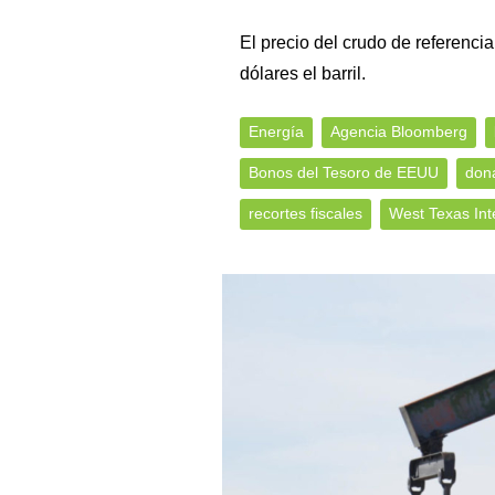
El precio del crudo de referenci
dólares el barril.
Energía
Agencia Bloomberg
Bonos del Tesoro de EEUU
don
recortes fiscales
West Texas Int