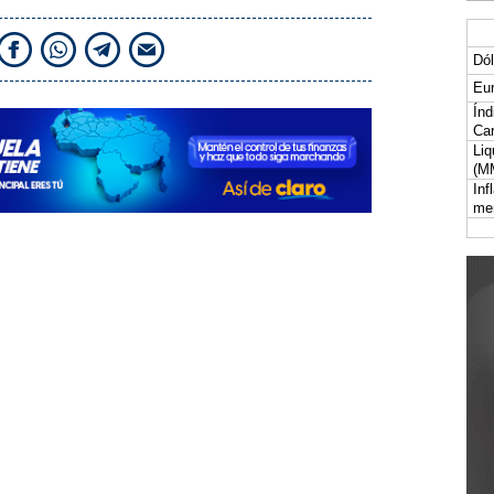
Dól
Eur
Índ
Car
Liq
(M
Inf
me